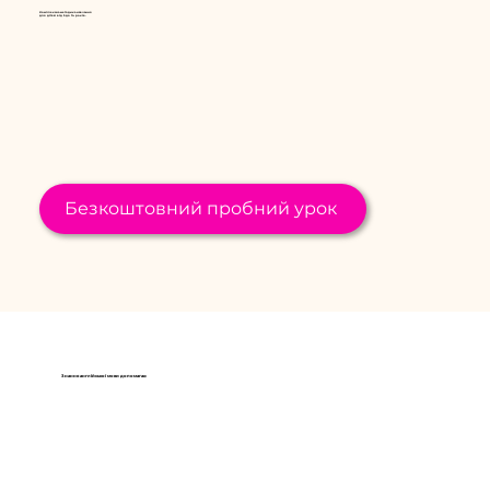
Комплексна методика навчання
для дітей від 5 до 14 років.
Безкоштовний пробний урок
Знання англійської мови допомагає: