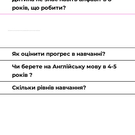
років, що робити?
Діти розподіляються в групи не по віку, а по рівню знань. Є навіть групи для підлітків 1 рівня. Є система оцінки знань при реєстрації на Платформі.
Як оцінити прогрес в навчанні?
Чи берете на Англійську мову в 4-5
років ?
Скільки рівнів навчання?