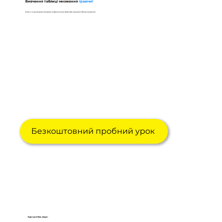
Вивчення таблиці множення
граючи!
12 ігор в 11 уроках дозволять дитині із задоволенням запам'ятати принципи таблиці множення!
Безкоштовний пробний урок
Курс для Вас, якщо: