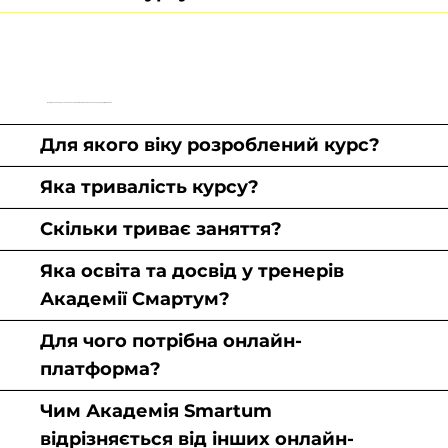
Щоб дитина не просто завчила таблицю множення, а навчилась розуміти її принципи.
Для якого віку розроблений курс?
Яка тривалість курсу?
Скільки триває заняття?
Яка освіта та досвід у тренерів
Академії Смартум?
Для чого потрібна онлайн-
платформа?
Чим Академія Smartum
відрізняється від інших онлайн-